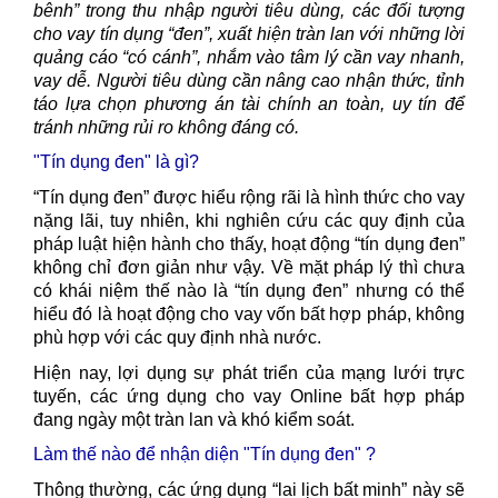
bênh” trong thu nhập người tiêu dùng, các đối tượng
cho vay tín dụng “đen”, xuất hiện tràn lan với những lời
quảng cáo “có cánh”, nhắm vào tâm lý cần vay nhanh,
vay dễ. Người tiêu dùng cần nâng cao nhận thức, tỉnh
táo lựa chọn phương án tài chính an toàn, uy tín để
tránh những rủi ro không đáng có.
"Tín dụng đen" là gì?
“Tín dụng đen” được hiểu rộng rãi là hình thức cho vay
nặng lãi, tuy nhiên, khi nghiên cứu các quy định của
pháp luật hiện hành cho thấy, hoạt động “tín dụng đen”
không chỉ đơn giản như vậy. Về mặt pháp lý thì chưa
có khái niệm thế nào là “tín dụng đen” nhưng có thể
hiểu đó là hoạt động cho vay vốn bất hợp pháp, không
phù hợp với các quy định
nhà nước
.
Hiện nay, lợi dụng sự phát triển của mạng lưới trực
tuyến, các ứng dụng cho
vay
Online bất hợp pháp
đang ngày một tràn lan và khó kiểm soát.
Làm thế nào để nhận diện "Tín dụng đen" ?
Thông thường, các ứng dụng “lai lịch bất minh” này sẽ