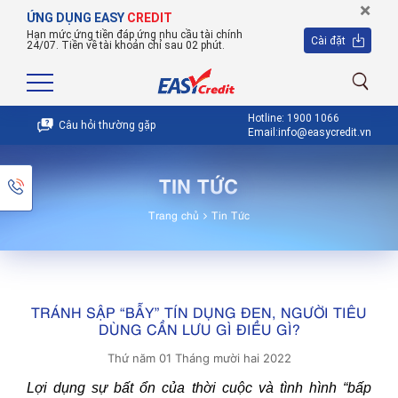
×
ỨNG DỤNG EASY
CREDIT
Hạn mức ứng tiền đáp ứng nhu cầu tài chính
Cài đặt
24/07. Tiền về tài khoản chỉ sau 02 phút.
Hotline: 1900 1066
Câu hỏi thường gặp
Email:info@easycredit.vn
TIN TỨC
Trang chủ
Tin Tức
TRÁNH SẬP “BẪY” TÍN DỤNG ĐEN, NGƯỜI TIÊU
DÙNG CẦN LƯU GÌ ĐIỀU GÌ?
Thứ năm 01 Tháng mười hai 2022
Lợi dụng sự bất ổn của thời cuộc và tình hình “bấp