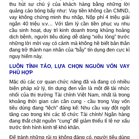
thu hút sự chú ý của khách hàng bằng những lời
quảng cáo bóng bẩy như: Vay tiền không cần CMND,
vay không chứng minh thu nhập, Nộp phí 4 triệu giải
ngân 40 triệu v.v… Với tâm lý cần tiền phục vụ nhu
cầu sinh hoạt, duy trì kinh doanh trong khủng hoảng
dịch bệnh, người tiêu dùng dễ dàng “xiêu lòng” trước
những lời mời vay có cánh mà không hề biết bản thân
đang trở thành nạn nhân của “bẫy” tín dụng đen cực kì
nguy hiểm này.
LUÔN TỈNH TÁO, LỰA CHỌN NGUỒN VỐN VAY
PHÙ HỢP
Mặc dù các cơ quan chức năng đã và đang có nhiều
biện pháp xử lý, tín dụng đen vẫn là một đề tài nhức
nhối của thị trường Tài chính Việt Nam, nhất là trong
khoảng thời gian cán cân cung - cầu trong Vay vốn
tiêu dùng đang “lệch” đáng kể: Nhu cầu vay đột ngột
tăng cao trong khi các tổ chức Tài chính/ Ngân hàng
đang thắt chặt nguồn “cung” để giảm thiểu tỉ lệ nợ xấu
trước tình hình kinh tế khó khăn.
Để tránh những rủi ro không đáng có, người tiêu dùng