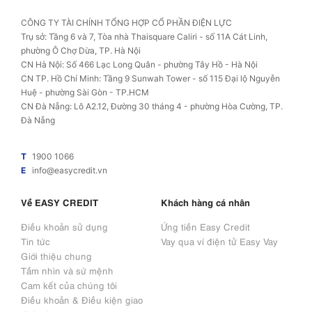
CÔNG TY TÀI CHÍNH TỔNG HỢP CỔ PHẦN ĐIỆN LỰC
Trụ sở: Tầng 6 và 7, Tòa nhà Thaisquare Caliri - số 11A Cát Linh,
phường Ô Chợ Dừa, TP. Hà Nội
CN Hà Nội: Số 466 Lạc Long Quân - phường Tây Hồ - Hà Nội
CN TP. Hồ Chí Minh: Tầng 9 Sunwah Tower - số 115 Đại lộ Nguyễn
Huệ - phường Sài Gòn - TP.HCM
CN Đà Nẵng: Lô A2.12, Đường 30 tháng 4 - phường Hòa Cường, TP.
Đà Nẵng
T
1900 1066
E
info@easycredit.vn
Về EASY CREDIT
Khách hàng cá nhân
Điều khoản sử dụng
Ứng tiền Easy Credit
Tin tức
Vay qua ví điện tử Easy Vay
Giới thiệu chung
Tầm nhìn và sứ mệnh
Cam kết của chúng tôi
Điều khoản & Điều kiện giao