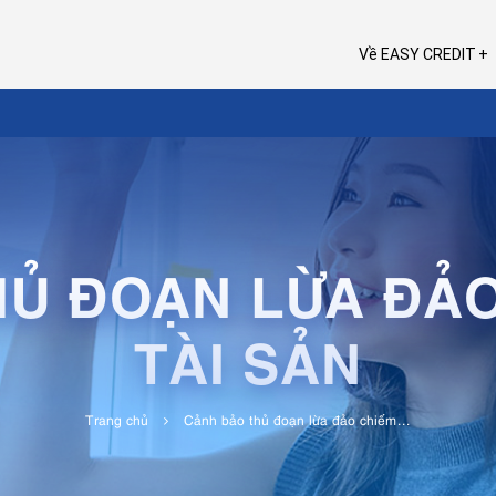
Về EASY CREDIT
Ủ ĐOẠN LỪA ĐẢO
TÀI SẢN
Trang chủ
Cảnh bảo thủ đoạn lừa đảo chiếm...