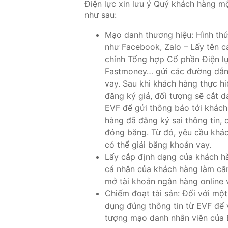
Điện lực xin lưu ý Quý khách hàng mộ
như sau:
Mạo danh thương hiệu: Hình thứ
như Facebook, Zalo – Lấy tên c
chính Tổng hợp Cổ phần Điện lự
Fastmoney… gửi các đường dẫn
vay. Sau khi khách hàng thực h
đăng ký giả, đối tượng sẽ cắt 
EVF để gửi thông báo tới khác
hàng đã đăng ký sai thông tin, d
đóng băng. Từ đó, yêu cầu khá
có thể giải băng khoản vay.
Lấy cắp định dạng của khách hà
cá nhân của khách hàng làm că
mở tài khoản ngân hàng online 
Chiếm đoạt tài sản: Đối với mộ
dụng đúng thông tin từ EVF để v
tượng mạo danh nhân viên của E