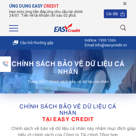
×
ỨNG DỤNG EASY
CREDIT
Hạn mức ứng tiền đáp ứng nhu cầu tài chính
Cài đặt
24/07. Tiền về tài khoản chỉ sau 02 phút.
Hotline: 1900 1066
Câu hỏi thường gặp
Email:info@easycredit.vn
CHÍNH SÁCH BẢO VỆ DỮ LIỆU CÁ
NHÂN
Trang chủ
Chính sách bảo vệ dữ liệu cá nhân
CHÍNH SÁCH BẢO VỆ DỮ LIỆU CÁ
NHÂN
TẠI EASY CREDIT
Chính sách về bảo vệ dữ liệu cá nhân này nhằm mục đích giúp
hiểu rõ chính sách của Công ty Tài chính Tổng hợp