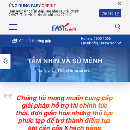
×
ỨNG DỤNG EASY
CREDIT
Hạn mức ứng tiền đáp ứng nhu cầu tài chính
Cài đặt
24/07. Tiền về tài khoản chỉ sau 02 phút.
Hotline: 1900 1066
Câu hỏi thường gặp
Email:info@easycredit.vn
TẦM NHÌN VÀ SỨ MỆNH
Trang chủ
Tầm nhìn và sứ mệnh
Chúng tôi mong muốn cung cấp
giải pháp hỗ trợ tài chính tức
thời, đơn giản hóa những thủ tục
phức tạp để trở thành điểm tựa
khi cần của Khách hàng