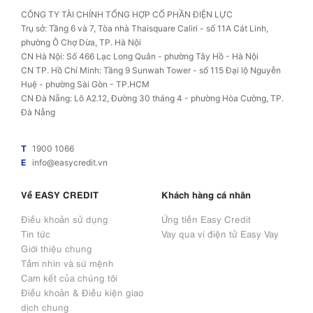
CÔNG TY TÀI CHÍNH TỔNG HỢP CỔ PHẦN ĐIỆN LỰC
Trụ sở: Tầng 6 và 7, Tòa nhà Thaisquare Caliri - số 11A Cát Linh,
phường Ô Chợ Dừa, TP. Hà Nội
CN Hà Nội: Số 466 Lạc Long Quân - phường Tây Hồ - Hà Nội
CN TP. Hồ Chí Minh: Tầng 9 Sunwah Tower - số 115 Đại lộ Nguyễn
Huệ - phường Sài Gòn - TP.HCM
CN Đà Nẵng: Lô A2.12, Đường 30 tháng 4 - phường Hòa Cường, TP.
Đà Nẵng
T
1900 1066
E
info@easycredit.vn
Về EASY CREDIT
Khách hàng cá nhân
Điều khoản sử dụng
Ứng tiền Easy Credit
Tin tức
Vay qua ví điện tử Easy Vay
Giới thiệu chung
Tầm nhìn và sứ mệnh
Cam kết của chúng tôi
Điều khoản & Điều kiện giao
dịch chung