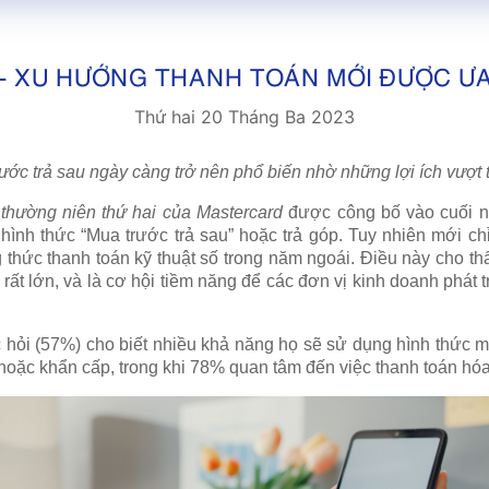
 - XU HƯỚNG THANH TOÁN MỚI ĐƯỢC Ư
Thứ hai 20 Tháng Ba 2023
ước trả sau ngày càng trở nên phổ biến nhờ những lợi ích vượt 
 thường niên thứ hai của Mastercard
được công bố vào cuối 
 hình thức “Mua trước trả sau” hoặc trả góp. Tuy nhiên mới 
thức thanh toán kỹ thuật số trong năm ngoái. Điều này cho thấ
rất lớn, và là cơ hội tiềm năng để các đơn vị kinh doanh phát t
ỏi (57%) cho biết nhiều khả năng họ sẽ sử dụng hình thức mu
oặc khẩn cấp, trong khi 78% quan tâm đến việc thanh toán hó