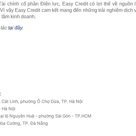
Tài chính cổ phần Điện lưc, Easy Credit có lợi thế về nguồ
Vì vậy Easy Credit cam kết mang đến những trải nghiệm dịch v
 tầm kinh doanh.
 tác
tại đây
.
C
1A Cát Linh, phường Ô Chợ Dừa, TP. Hà Nội
 Hà Nội
Đại lộ Nguyễn Huệ - phường Sài Gòn - TP.HCM
Hòa Cường, TP. Đà Nẵng