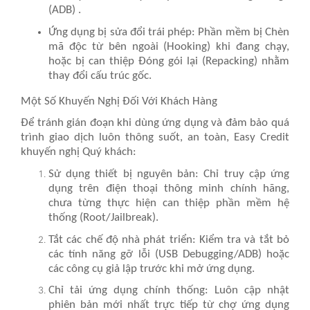
(ADB)
.
Ứng dụng bị sửa đổi trái phép
: Phần mềm bị
Chèn
mã độc từ bên ngoài (Hooking)
khi đang chạy,
hoặc bị can thiệp
Đóng gói lại (Repacking)
nhằm
thay đổi cấu trúc gốc.
Một Số Khuyến Nghị Đối Với Khách Hàng
Để tránh gián đoạn khi dùng ứng dụng và đảm bảo quá
trình giao dịch luôn thông suốt, an toàn, Easy Credit
khuyến nghị Quý khách:
Sử dụng thiết bị nguyên bản
: Chỉ truy cập ứng
dụng trên điện thoại thông minh chính hãng,
chưa từng thực hiện can thiệp phần mềm hệ
thống (Root/Jailbreak).
Tắt các chế độ nhà phát triển
: Kiểm tra và tắt bỏ
các tính năng gỡ lỗi (USB Debugging/ADB) hoặc
các công cụ giả lập trước khi mở ứng dụng.
Chỉ tải ứng dụng chính thống
: Luôn cập nhật
phiên bản mới nhất trực tiếp từ chợ ứng dụng