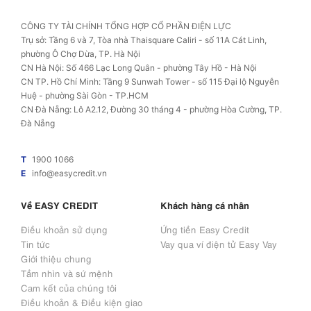
CÔNG TY TÀI CHÍNH TỔNG HỢP CỔ PHẦN ĐIỆN LỰC
Trụ sở: Tầng 6 và 7, Tòa nhà Thaisquare Caliri - số 11A Cát Linh,
phường Ô Chợ Dừa, TP. Hà Nội
CN Hà Nội: Số 466 Lạc Long Quân - phường Tây Hồ - Hà Nội
CN TP. Hồ Chí Minh: Tầng 9 Sunwah Tower - số 115 Đại lộ Nguyễn
Huệ - phường Sài Gòn - TP.HCM
CN Đà Nẵng: Lô A2.12, Đường 30 tháng 4 - phường Hòa Cường, TP.
Đà Nẵng
T
1900 1066
E
info@easycredit.vn
Về EASY CREDIT
Khách hàng cá nhân
Điều khoản sử dụng
Ứng tiền Easy Credit
Tin tức
Vay qua ví điện tử Easy Vay
Giới thiệu chung
Tầm nhìn và sứ mệnh
Cam kết của chúng tôi
Điều khoản & Điều kiện giao