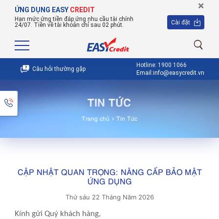
×
ỨNG DỤNG EASY
CREDIT
Hạn mức ứng tiền đáp ứng nhu cầu tài chính
Cài đặt
24/07. Tiền về tài khoản chỉ sau 02 phút.
Hotline: 1900 1066
Câu hỏi thường gặp
Email:info@easycredit.vn
TIN TỨC
Trang chủ
Tin Tức
CẬP NHẬT QUAN TRỌNG: NÂNG CẤP BẢO MẬT
ỨNG DỤNG
Thứ sáu 22 Tháng Năm 2026
Kính gửi Quý khách hàng,