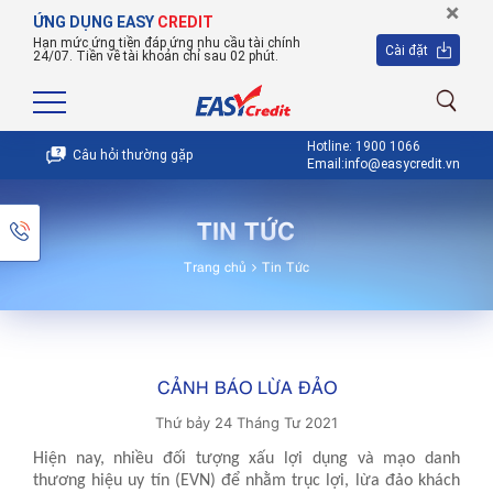
×
ỨNG DỤNG EASY
CREDIT
Hạn mức ứng tiền đáp ứng nhu cầu tài chính
Cài đặt
24/07. Tiền về tài khoản chỉ sau 02 phút.
Hotline: 1900 1066
Câu hỏi thường gặp
Email:info@easycredit.vn
TIN TỨC
Trang chủ
Tin Tức
CẢNH BÁO LỪA ĐẢO
Thứ bảy 24 Tháng Tư 2021
Hiện nay, nhiều đối tượng xấu lợi dụng và
mạo danh
thương hiệu uy tín (EVN)
để nhằm trục lợi,
lừa đảo khách