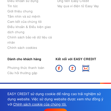
Điều khoản sử dụng
Ứng tiền Easy Credit
Tin tức
Vay qua ví điện tử Easy Vay
Giới thiệu chung
Tầm nhìn và sứ mệnh
Cam kết của chúng tôi
Điều khoản & Điều kiện giao
dịch chung
Chính sách bảo vệ dữ liệu cá
nhân
Chính sách cookies
Dành cho khách hàng
Kết nối với EASY CREDIT
Phương thức thanh toán
Câu hỏi thường gặp
EASY CREDIT sử dụng cookie để nâng cao trải nghiệm sử
Ứng dụng
Easy Credit - Tài chính số
ứng tiền nhanh chóng
dụng website. Việc sử dụng website được xem như đồng ý
chỉ sau 02 phút.
với
Chính sách cookie của chúng tôi.