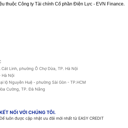
u thuộc Công ty Tài chính Cổ phần Điện Lực - EVN Finance.
C
1A Cát Linh, phường Ô Chợ Dừa, TP. Hà Nội
 Hà Nội
Đại lộ Nguyễn Huệ - phường Sài Gòn - TP.HCM
Hòa Cường, TP. Đà Nẵng
KẾT NỐI VỚI CHÚNG TÔI.
Để luôn được cập nhật ưu đãi mới nhất từ EASY CREDIT