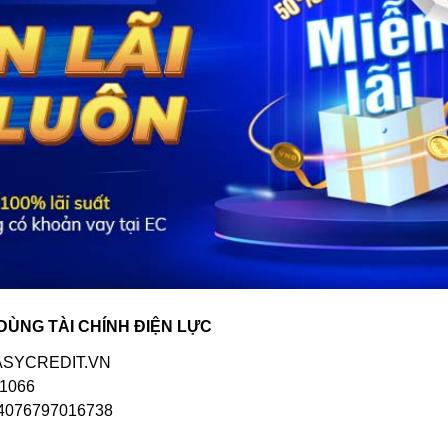
 DÙNG TÀI CHÍNH ĐIỆN LỰC
EASYCREDIT.VN
*1066
34076797016738